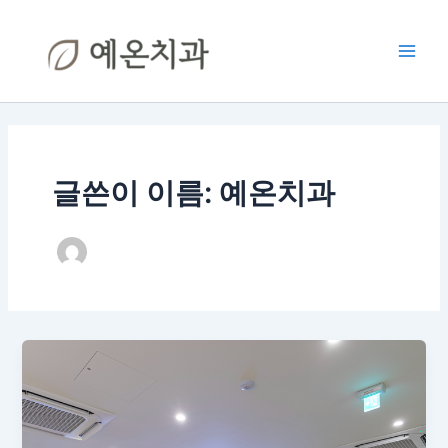
콘
Main
텐
Men
츠
로
건
너
뛰
기
글쓴이 이름: 예온치과