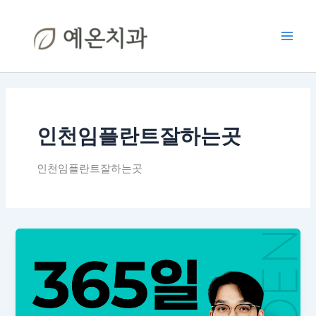
콘
Main
텐
Men
츠
로
건
너
뛰
기
인천임플란트잘하는곳
인천임플란트잘하는곳