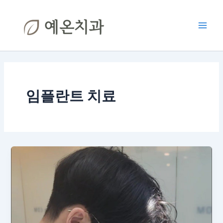
콘
Main
텐
Men
츠
로
건
너
뛰
기
임플란트 치료